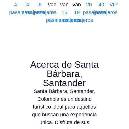
4
4
6
van
van
van
20
40
VIP
pasajeros
pasajeros
pasajeros
8
15
19
pasajeros
pasajeros
pasajeros
pasajeros
pasajeros
Acerca de Santa
Bárbara,
Santander
Santa Bárbara, Santander,
Colombia es un destino
turístico ideal para aquellos
que buscan una experiencia
única. Disfruta de sus