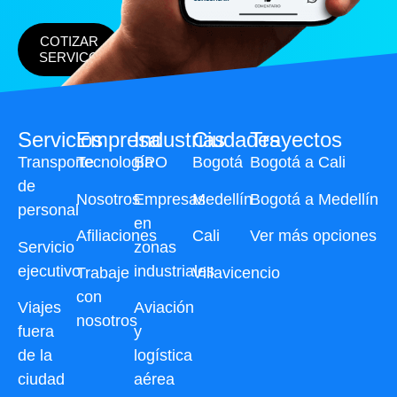
COTIZAR
SERVICO
Servicios
Empresa
Industrias
Ciudades
Trayectos
Transporte
Tecnología
BPO
Bogotá
Bogotá a Cali
de
Nosotros
Empresas
Medellín
Bogotá a Medellín
personal
en
Afiliaciones
Cali
Ver más opciones
Servicio
zonas
ejecutivo
industriales
Trabaje
Villavicencio
con
Viajes
Aviación
nosotros
fuera
y
de la
logística
ciudad
aérea