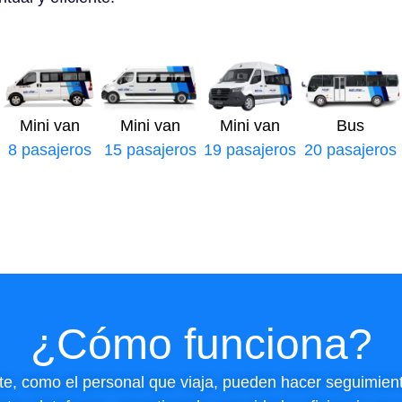
Mini van
Mini van
Mini van
Bus
8 pasajeros
15 pasajeros
19 pasajeros
20 pasajeros
¿Cómo funciona?
nte, como el personal que viaja, pueden hacer seguimient