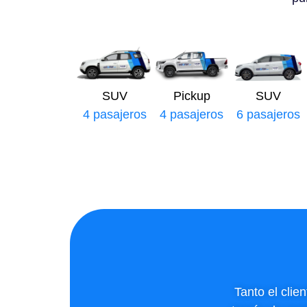
SUV
Pickup
SUV
4 pasajeros
4 pasajeros
6 pasajeros
Tanto el clie