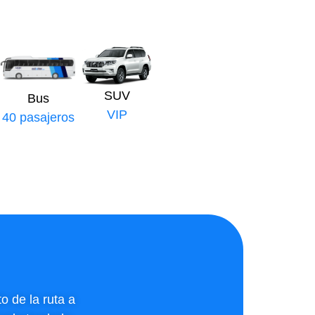
SUV
Bus
VIP
40 pasajeros
o de la ruta a