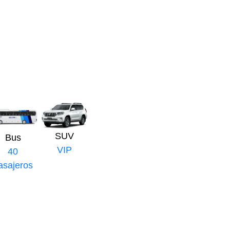
SUV
Bus
VIP
40
asajeros