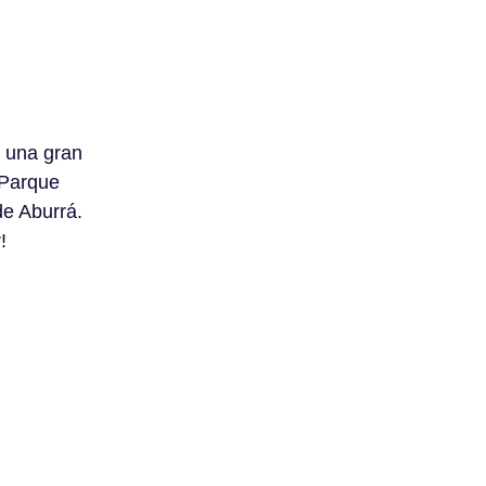
e una gran
 Parque
de Aburrá.
!