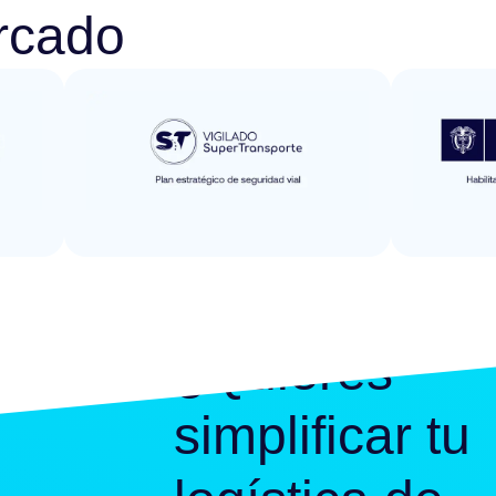
rcado
¿Quieres
simplificar tu