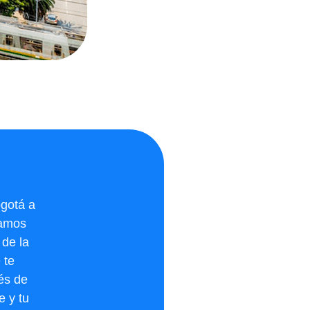
ogotá a
tamos
 de la
 te
vés de
e y tu