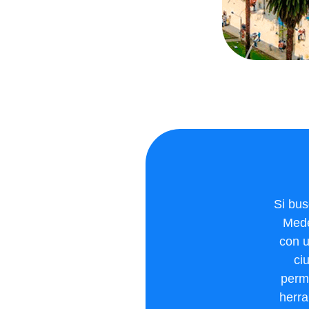
Si bus
Mede
con u
ci
permi
herra