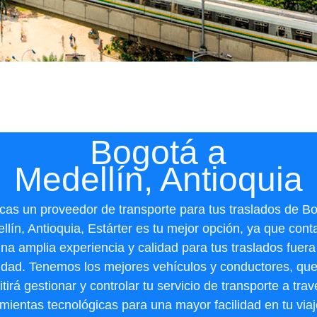
Bogotá a
Medellín, Antioquia
cas un proveedor de transporte para tus traslados de B
llín, Antioquia, Estárter es tu mejor opción, ya que con
na amplia experiencia y calidad para tus traslados fuera
udad. Tenemos los mejores vehículos y conductores, que
tirá gestionar y controlar tu servicio de transporte a tra
mientas tecnológicas para una mayor facilidad en tu viaj