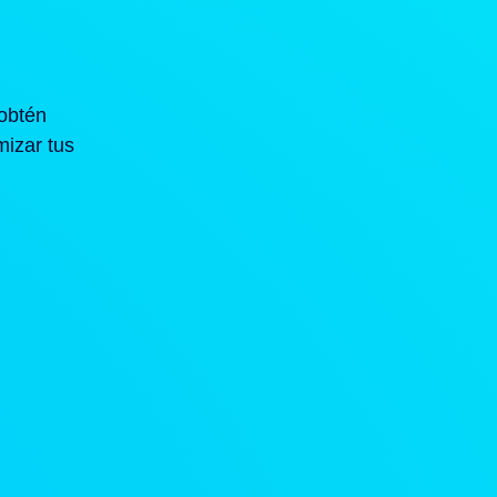
obtén
mizar tus