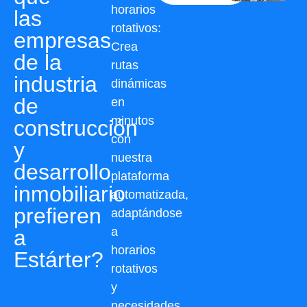
horarios
las
rotativos:
empresas
Crea
de la
rutas
industria
dinámicas
de
en
minutos
construcción
con
y
nuestra
desarrollo
plataforma
inmobiliario
automatizada,
prefieren
adaptándose
a
a
horarios
Estárter?
rotativos
y
necesidades