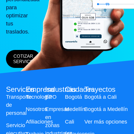
para
optimizar
tus
traslados.
COTIZAR
SERVICO
Servicios
Empresa
Industrias
Ciudades
Trayectos
Transporte
Tecnología
BPO
Bogotá
Bogotá a Cali
de
Nosotros
Empresas
Medellín
Bogotá a Medellín
personal
en
Afiliaciones
Cali
Ver más opciones
Servicio
zonas
ejecutivo
industriales