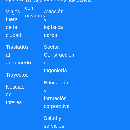
Trabaje
Villavicencio
con
Viajes
Aviación
nosotros
fuera
y
de la
logística
ciudad
aérea
Traslados
Sector,
al
Construcción
aeropuerto
e
Ingeniería
Trayectos
Educación
Noticias
y
de
formación
Interes
corporativa
Salud y
servicios