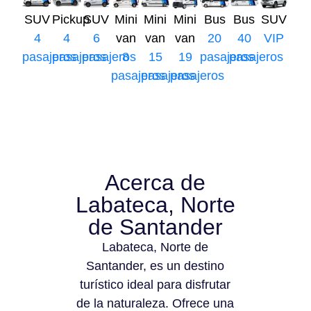
SUV
Pickup
SUV
Mini
Mini
Mini
Bus
Bus
SUV
4
4
6
van
van
van
20
40
VIP
pasajeros
pasajeros
pasajeros
8
15
19
pasajeros
pasajeros
pasajeros
pasajeros
pasajeros
Acerca de
Labateca, Norte
de Santander
Labateca, Norte de
Santander, es un destino
turístico ideal para disfrutar
de la naturaleza. Ofrece una