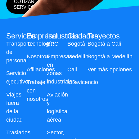
COTIZAR
SERVICO
Servicios
Empresa
Industrias
Ciudades
Trayectos
Transporte
Tecnología
BPO
Bogotá
Bogotá a Cali
de
Nosotros
Empresas
Medellín
Bogotá a Medellín
personal
en
Afiliaciones
Cali
Ver más opciones
Servicio
zonas
ejecutivo
industriales
Trabaje
Villavicencio
con
Viajes
Aviación
nosotros
fuera
y
de la
logística
ciudad
aérea
Traslados
Sector,