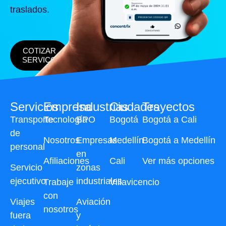
traslados.
COTIZAR
SERVICO
Servicios
Empresa
Industrias
Ciudades
Trayectos
Transporte
Tecnología
BPO
Bogotá
Bogotá a Cali
de
Nosotros
Empresas
Medellín
Bogotá a Medellín
personal
en
Afiliaciones
Cali
Ver más opciones
Servicio
zonas
ejecutivo
industriales
Trabaje
Villavicencio
con
Viajes
Aviación
nosotros
fuera
y