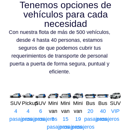
Tenemos opciones de
vehículos para cada
necesidad
Con nuestra flota de más de 500 vehículos,
desde 4 hasta 40 personas, estamos
seguros de que podemos cubrir tus
requerimientos de transporte de personal
puerta a puerta de forma segura, puntual y
eficiente.
SUV
Pickup
SUV
Mini
Mini
Mini
Bus
Bus
SUV
4
4
6
van
van
van
20
40
VIP
pasajeros
pasajeros
pasajeros
8
15
19
pasajeros
pasajeros
pasajeros
pasajeros
pasajeros