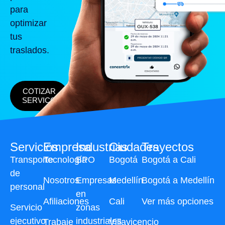
para
optimizar
tus
traslados.
COTIZAR
SERVICO
Servicios
Empresa
Industrias
Ciudades
Trayectos
Transporte
Tecnología
BPO
Bogotá
Bogotá a Cali
de
Nosotros
Empresas
Medellín
Bogotá a Medellín
personal
en
Afiliaciones
Cali
Ver más opciones
Servicio
zonas
ejecutivo
industriales
Trabaje
Villavicencio