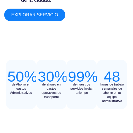
de la ciudad.
EXPLORAR SERVICIO
50%
30%
99%
48
de Ahorro en
de ahorro en
de nuestros
horas de trabajo
gastos
gastos
servicios inician
semanales de
Administrativos
operativos de
a tiempo
ahorro en tu
transporte
equipo
administrativo