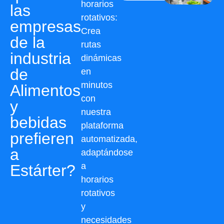
horarios
las
rotativos:
empresas
Crea
de la
rutas
industria
dinámicas
de
en
minutos
Alimentos
con
y
nuestra
bebidas
plataforma
prefieren
automatizada,
a
adaptándose
a
Estárter?
horarios
rotativos
y
necesidades