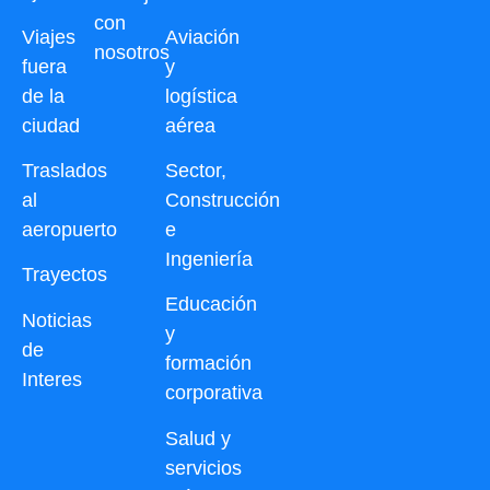
con
Viajes
Aviación
nosotros
fuera
y
de la
logística
ciudad
aérea
Traslados
Sector,
al
Construcción
aeropuerto
e
Ingeniería
Trayectos
Educación
Noticias
y
de
formación
Interes
corporativa
Salud y
servicios