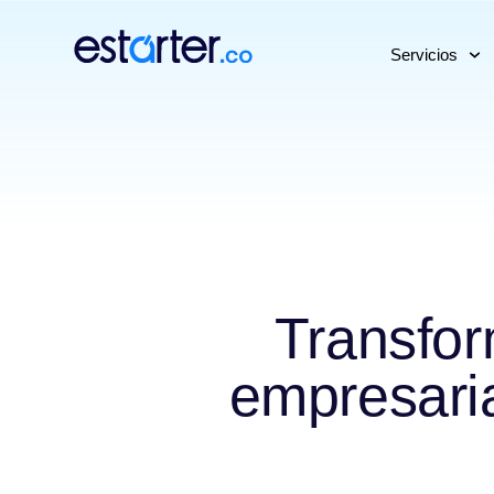
⁠
⁠
Servicios
Transfor
empresari