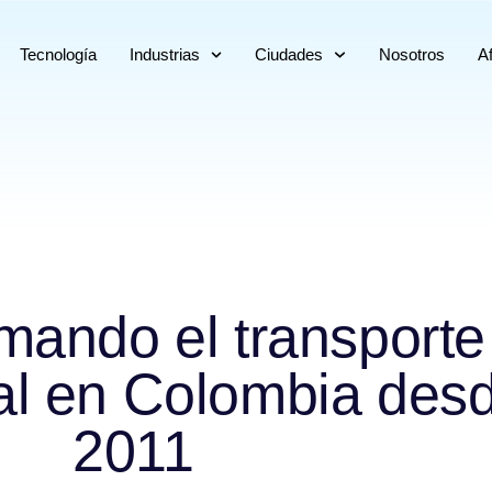
Tecnología
Industrias
Ciudades
Nosotros
Af
mando el transporte
al en Colombia des
2011