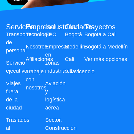
Servicios
Empresa
Industrias
Ciudades
Trayectos
Transporte
Tecnología
BPO
Bogotá
Bogotá a Cali
de
Nosotros
Empresas
Medellín
Bogotá a Medellín
personal
en
Afiliaciones
Cali
Ver más opciones
Servicio
zonas
ejecutivo
industriales
Trabaje
Villavicencio
con
Viajes
Aviación
nosotros
fuera
y
de la
logística
ciudad
aérea
Traslados
Sector,
al
Construcción