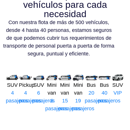
vehículos para cada
necesidad
Con nuestra flota de más de 500 vehículos,
desde 4 hasta 40 personas, estamos seguros
de que podemos cubrir tus requerimientos de
transporte de personal puerta a puerta de forma
segura, puntual y eficiente.
SUV
Pickup
SUV
Mini
Mini
Mini
Bus
Bus
SUV
4
4
6
van
van
van
20
40
VIP
pasajeros
pasajeros
pasajeros
8
15
19
pasajeros
pasajeros
pasajeros
pasajeros
pasajeros