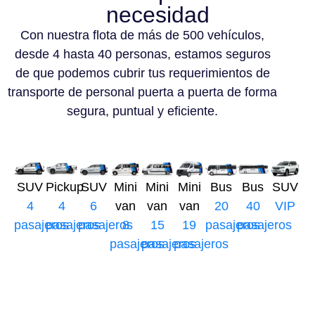
necesidad
Con nuestra flota de más de 500 vehículos,
desde 4 hasta 40 personas, estamos seguros
de que podemos cubrir tus requerimientos de
transporte de personal puerta a puerta de forma
segura, puntual y eficiente.
SUV
Pickup
SUV
Mini
Mini
Mini
Bus
Bus
SUV
4
4
6
van
van
van
20
40
VIP
pasajeros
pasajeros
pasajeros
8
15
19
pasajeros
pasajeros
pasajeros
pasajeros
pasajeros