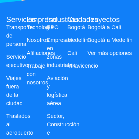
Servicios
Empresa
Industrias
Ciudades
Trayectos
Transporte
Tecnología
BPO
Bogotá
Bogotá a Cali
de
Nosotros
Empresas
Medellín
Bogotá a Medellín
personal
en
Afiliaciones
Cali
Ver más opciones
Servicio
zonas
ejecutivo
industriales
Trabaje
Villavicencio
con
Viajes
Aviación
nosotros
fuera
y
de la
logística
ciudad
aérea
Traslados
Sector,
al
Construcción
aeropuerto
e