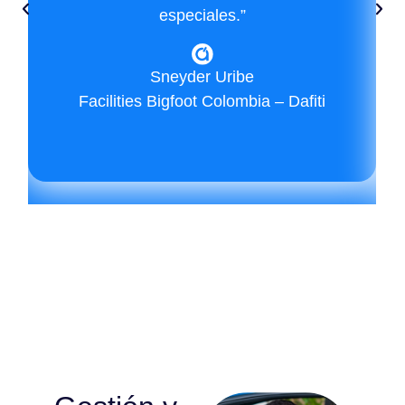
especiales.”
Sneyder Uribe
Facilities Bigfoot Colombia – Dafiti