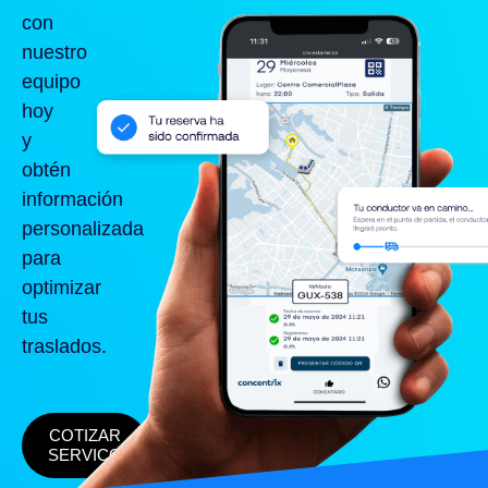
con
nuestro
equipo
hoy
y
obtén
información
personalizada
para
optimizar
tus
traslados.
COTIZAR
SERVICO