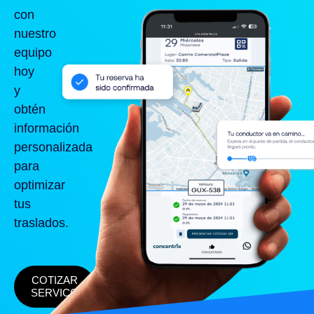
con
nuestro
equipo
hoy
y
obtén
información
personalizada
para
optimizar
tus
traslados.
COTIZAR
SERVICO