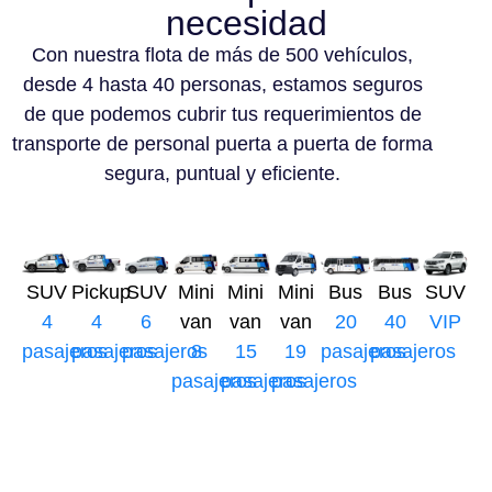
necesidad
Con nuestra flota de más de 500 vehículos,
desde 4 hasta 40 personas, estamos seguros
de que podemos cubrir tus requerimientos de
transporte de personal puerta a puerta de forma
segura, puntual y eficiente.
SUV
Pickup
SUV
Mini
Mini
Mini
Bus
Bus
SUV
4
4
6
van
van
van
20
40
VIP
pasajeros
pasajeros
pasajeros
8
15
19
pasajeros
pasajeros
pasajeros
pasajeros
pasajeros