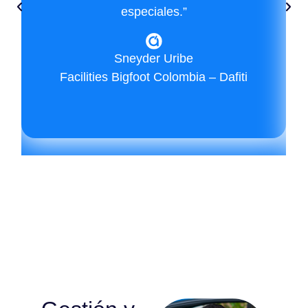
especiales.”
Sneyder Uribe
Facilities Bigfoot Colombia – Dafiti