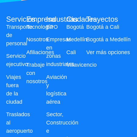
Servicios
Empresa
Industrias
Ciudades
Trayectos
Transporte
Tecnología
BPO
Bogotá
Bogotá a Cali
de
Nosotros
Empresas
Medellín
Bogotá a Medellín
personal
en
Afiliaciones
Cali
Ver más opciones
Servicio
zonas
ejecutivo
industriales
Trabaje
Villavicencio
con
Viajes
Aviación
nosotros
fuera
y
de la
logística
ciudad
aérea
Traslados
Sector,
al
Construcción
aeropuerto
e