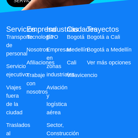
SERVICO
Servicios
Empresa
Industrias
Ciudades
Trayectos
Transporte
Tecnología
BPO
Bogotá
Bogotá a Cali
de
Nosotros
Empresas
Medellín
Bogotá a Medellín
personal
en
Afiliaciones
Cali
Ver más opciones
Servicio
zonas
ejecutivo
industriales
Trabaje
Villavicencio
con
Viajes
Aviación
nosotros
fuera
y
de la
logística
ciudad
aérea
Traslados
Sector,
al
Construcción