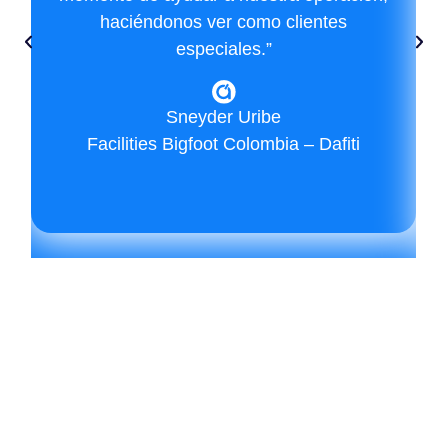
haciéndonos ver como clientes
especiales.”
Sneyder Uribe
Facilities Bigfoot Colombia – Dafiti