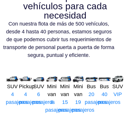
vehículos para cada
necesidad
Con nuestra flota de más de 500 vehículos,
desde 4 hasta 40 personas, estamos seguros
de que podemos cubrir tus requerimientos de
transporte de personal puerta a puerta de forma
segura, puntual y eficiente.
SUV
Pickup
SUV
Mini
Mini
Mini
Bus
Bus
SUV
4
4
6
van
van
van
20
40
VIP
pasajeros
pasajeros
pasajeros
8
15
19
pasajeros
pasajeros
pasajeros
pasajeros
pasajeros