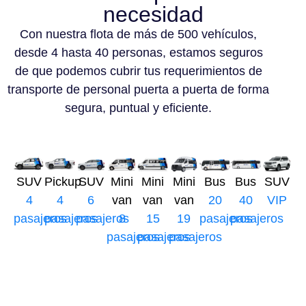
necesidad
Con nuestra flota de más de 500 vehículos,
desde 4 hasta 40 personas, estamos seguros
de que podemos cubrir tus requerimientos de
transporte de personal puerta a puerta de forma
segura, puntual y eficiente.
SUV
Pickup
SUV
Mini
Mini
Mini
Bus
Bus
SUV
4
4
6
van
van
van
20
40
VIP
pasajeros
pasajeros
pasajeros
8
15
19
pasajeros
pasajeros
pasajeros
pasajeros
pasajeros