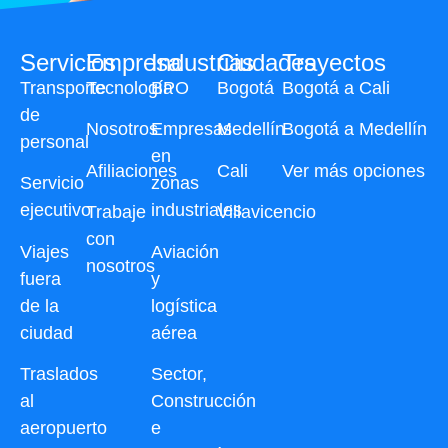
Servicios
Empresa
Industrias
Ciudades
Trayectos
Transporte
Tecnología
BPO
Bogotá
Bogotá a Cali
de
Nosotros
Empresas
Medellín
Bogotá a Medellín
personal
en
Afiliaciones
Cali
Ver más opciones
Servicio
zonas
ejecutivo
industriales
Trabaje
Villavicencio
con
Viajes
Aviación
nosotros
fuera
y
de la
logística
ciudad
aérea
Traslados
Sector,
al
Construcción
aeropuerto
e