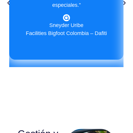
especiales.”
Sneyder Uribe
Facilities Bigfoot Colombia – Dafiti