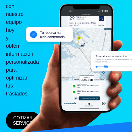
con
nuestro
equipo
hoy
y
obtén
información
personalizada
para
optimizar
tus
traslados.
COTIZAR
SERVICO