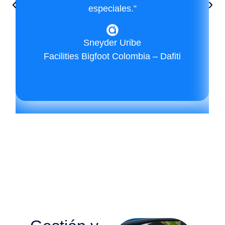
especiales.”
Sneyder Uribe
Facilities Bigfoot Colombia – Dafiti