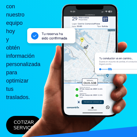
con
nuestro
equipo
hoy
y
obtén
información
personalizada
para
optimizar
tus
traslados.
COTIZAR
SERVICO