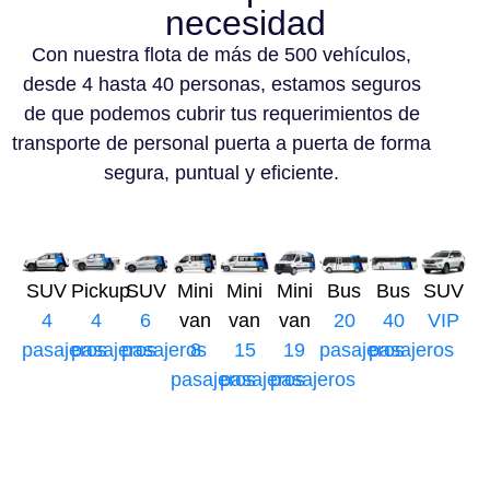
necesidad
Con nuestra flota de más de 500 vehículos,
desde 4 hasta 40 personas, estamos seguros
de que podemos cubrir tus requerimientos de
transporte de personal puerta a puerta de forma
segura, puntual y eficiente.
SUV
Pickup
SUV
Mini
Mini
Mini
Bus
Bus
SUV
4
4
6
van
van
van
20
40
VIP
pasajeros
pasajeros
pasajeros
8
15
19
pasajeros
pasajeros
pasajeros
pasajeros
pasajeros