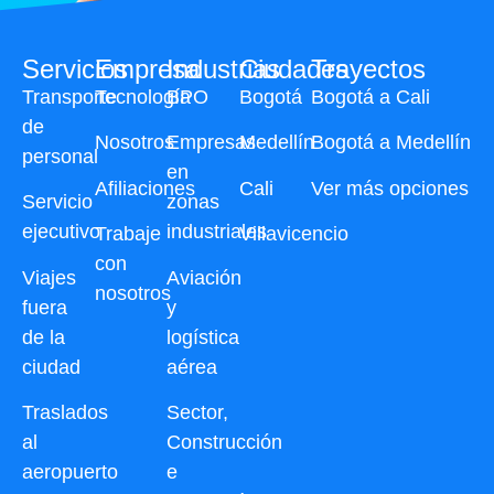
Servicios
Empresa
Industrias
Ciudades
Trayectos
Transporte
Tecnología
BPO
Bogotá
Bogotá a Cali
de
Nosotros
Empresas
Medellín
Bogotá a Medellín
personal
en
Afiliaciones
Cali
Ver más opciones
Servicio
zonas
ejecutivo
industriales
Trabaje
Villavicencio
con
Viajes
Aviación
nosotros
fuera
y
de la
logística
ciudad
aérea
Traslados
Sector,
al
Construcción
aeropuerto
e