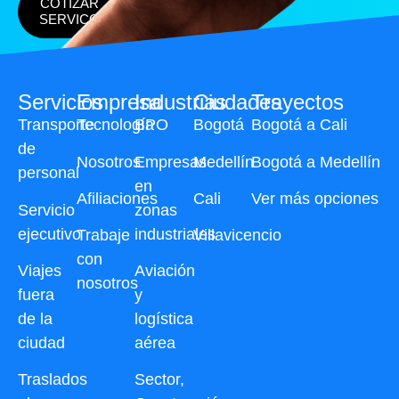
COTIZAR
SERVICO
Servicios
Empresa
Industrias
Ciudades
Trayectos
Transporte
Tecnología
BPO
Bogotá
Bogotá a Cali
de
Nosotros
Empresas
Medellín
Bogotá a Medellín
personal
en
Afiliaciones
Cali
Ver más opciones
Servicio
zonas
ejecutivo
industriales
Trabaje
Villavicencio
con
Viajes
Aviación
nosotros
fuera
y
de la
logística
ciudad
aérea
Traslados
Sector,