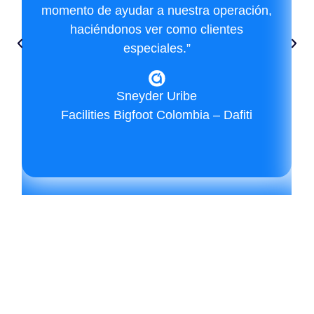
momento de ayudar a nuestra operación,
haciéndonos ver como clientes
especiales.”
Sneyder Uribe
Facilities Bigfoot Colombia – Dafiti