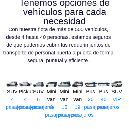
Tenemos opciones de
vehículos para cada
necesidad
Con nuestra flota de más de 500 vehículos,
desde 4 hasta 40 personas, estamos seguros
de que podemos cubrir tus requerimientos de
transporte de personal puerta a puerta de forma
segura, puntual y eficiente.
SUV
Pickup
SUV
Mini
Mini
Mini
Bus
Bus
SUV
4
4
6
van
van
van
20
40
VIP
pasajeros
pasajeros
pasajeros
8
15
19
pasajeros
pasajeros
pasajeros
pasajeros
pasajeros