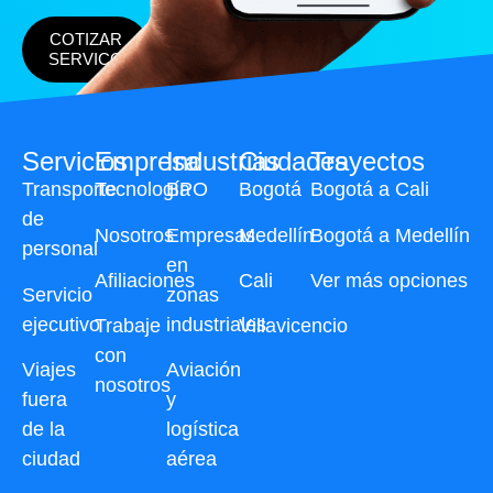
COTIZAR
SERVICO
Servicios
Empresa
Industrias
Ciudades
Trayectos
Transporte
Tecnología
BPO
Bogotá
Bogotá a Cali
de
Nosotros
Empresas
Medellín
Bogotá a Medellín
personal
en
Afiliaciones
Cali
Ver más opciones
Servicio
zonas
ejecutivo
industriales
Trabaje
Villavicencio
con
Viajes
Aviación
nosotros
fuera
y
de la
logística
ciudad
aérea