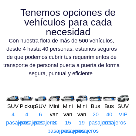
Tenemos opciones de
vehículos para cada
necesidad
Con nuestra flota de más de 500 vehículos,
desde 4 hasta 40 personas, estamos seguros
de que podemos cubrir tus requerimientos de
transporte de personal puerta a puerta de forma
segura, puntual y eficiente.
SUV
Pickup
SUV
Mini
Mini
Mini
Bus
Bus
SUV
4
4
6
van
van
van
20
40
VIP
pasajeros
pasajeros
pasajeros
8
15
19
pasajeros
pasajeros
pasajeros
pasajeros
pasajeros