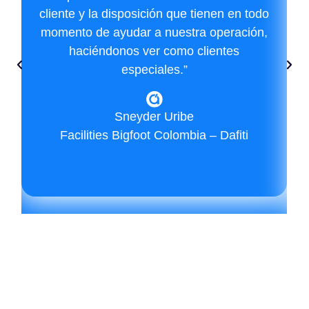
cliente y la disposición que tienen en todo
momento de ayudar a nuestra operación,
haciéndonos ver como clientes
especiales.”
Sneyder Uribe
Facilities Bigfoot Colombia – Dafiti