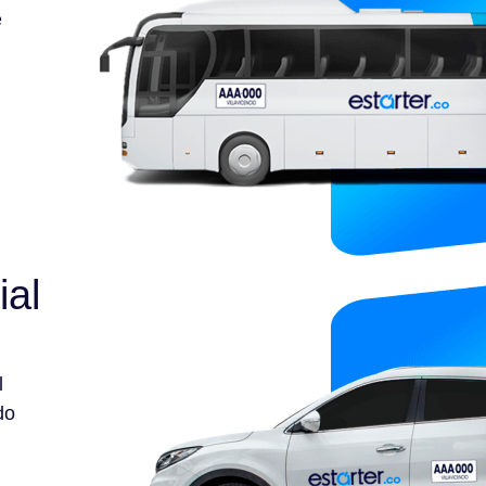
e
ial
l
do