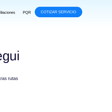
COTIZAR SERVICIO
iliaciones
PQR
egui
tras rutas