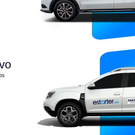
ivo
os