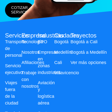
COTIZAR
SERVICO
Servicios
Empresa
Industrias
Ciudades
Trayectos
Transporte
Tecnología
BPO
Bogotá
Bogotá a Cali
de
Nosotros
Empresas
Medellín
Bogotá a Medellín
personal
en
Afiliaciones
Cali
Ver más opciones
Servicio
zonas
ejecutivo
industriales
Trabaje
Villavicencio
con
Viajes
Aviación
nosotros
fuera
y
de la
logística
ciudad
aérea