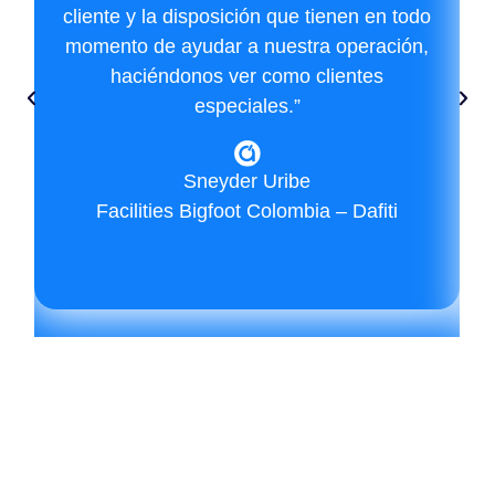
cliente y la disposición que tienen en todo
momento de ayudar a nuestra operación,
haciéndonos ver como clientes
especiales.”
Sneyder Uribe
Facilities Bigfoot Colombia – Dafiti