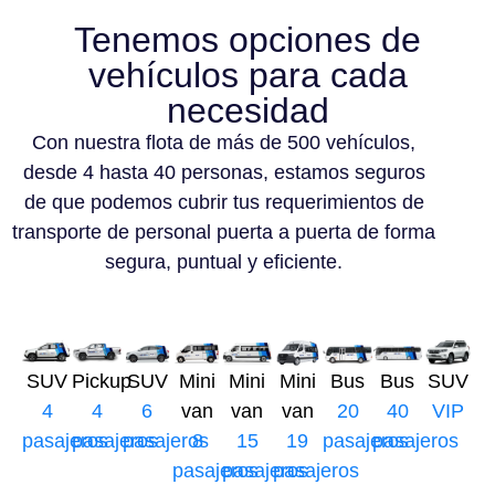
Tenemos opciones de
vehículos para cada
necesidad
Con nuestra flota de más de 500 vehículos,
desde 4 hasta 40 personas, estamos seguros
de que podemos cubrir tus requerimientos de
transporte de personal puerta a puerta de forma
segura, puntual y eficiente.
SUV
Pickup
SUV
Mini
Mini
Mini
Bus
Bus
SUV
4
4
6
van
van
van
20
40
VIP
pasajeros
pasajeros
pasajeros
8
15
19
pasajeros
pasajeros
pasajeros
pasajeros
pasajeros