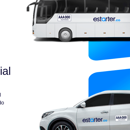
ial
l
do