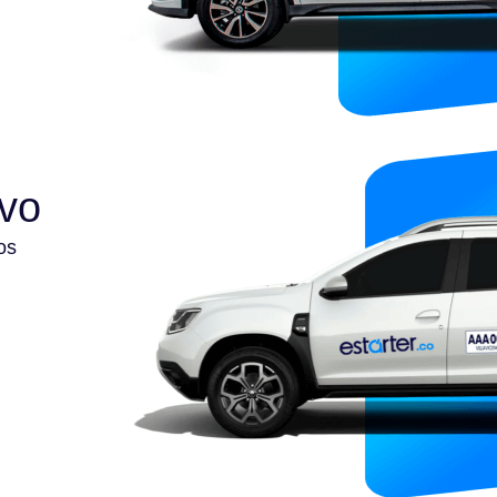
ivo
os