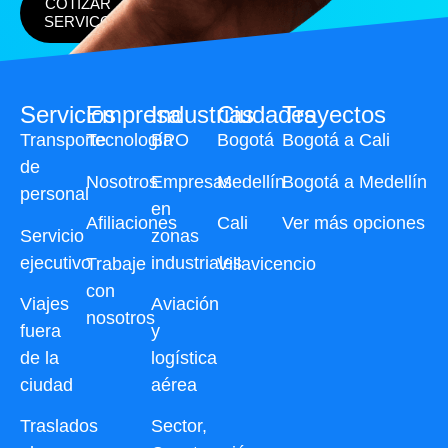
COTIZAR
SERVICO
Servicios
Empresa
Industrias
Ciudades
Trayectos
Transporte
Tecnología
BPO
Bogotá
Bogotá a Cali
de
Nosotros
Empresas
Medellín
Bogotá a Medellín
personal
en
Afiliaciones
Cali
Ver más opciones
Servicio
zonas
ejecutivo
industriales
Trabaje
Villavicencio
con
Viajes
Aviación
nosotros
fuera
y
de la
logística
ciudad
aérea
Traslados
Sector,