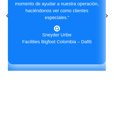
momento de ayudar a nuestra operación,
haciéndonos ver como clientes
especiales.”
Sneyder Uribe
Facilities Bigfoot Colombia – Dafiti