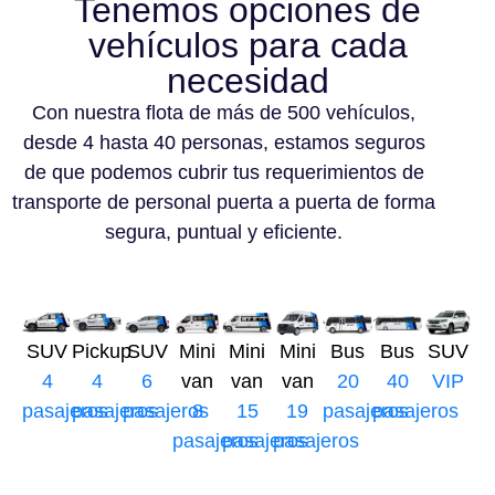
Tenemos opciones de
vehículos para cada
necesidad
Con nuestra flota de más de 500 vehículos,
desde 4 hasta 40 personas, estamos seguros
de que podemos cubrir tus requerimientos de
transporte de personal puerta a puerta de forma
segura, puntual y eficiente.
SUV
Pickup
SUV
Mini
Mini
Mini
Bus
Bus
SUV
4
4
6
van
van
van
20
40
VIP
pasajeros
pasajeros
pasajeros
8
15
19
pasajeros
pasajeros
pasajeros
pasajeros
pasajeros