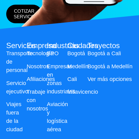
COTIZAR
SERVICO
Servicios
Empresa
Industrias
Ciudades
Trayectos
Transporte
Tecnología
BPO
Bogotá
Bogotá a Cali
de
Nosotros
Empresas
Medellín
Bogotá a Medellín
personal
en
Afiliaciones
Cali
Ver más opciones
Servicio
zonas
ejecutivo
industriales
Trabaje
Villavicencio
con
Viajes
Aviación
nosotros
fuera
y
de la
logística
ciudad
aérea