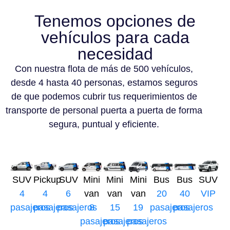
Tenemos opciones de
vehículos para cada
necesidad
Con nuestra flota de más de 500 vehículos,
desde 4 hasta 40 personas, estamos seguros
de que podemos cubrir tus requerimientos de
transporte de personal puerta a puerta de forma
segura, puntual y eficiente.
SUV
Pickup
SUV
Mini
Mini
Mini
Bus
Bus
SUV
4
4
6
van
van
van
20
40
VIP
pasajeros
pasajeros
pasajeros
8
15
19
pasajeros
pasajeros
pasajeros
pasajeros
pasajeros