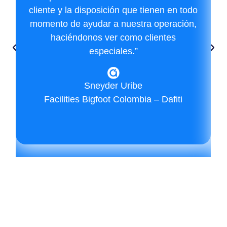
cliente y la disposición que tienen en todo
momento de ayudar a nuestra operación,
haciéndonos ver como clientes
especiales.”
Sneyder Uribe
Facilities Bigfoot Colombia – Dafiti