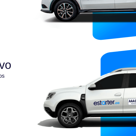
ivo
os