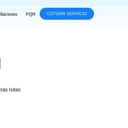
COTIZAR SERVICIO
iliaciones
PQR
l
tras rutas