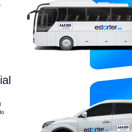
e
ial
l
do