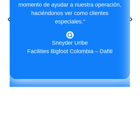
momento de ayudar a nuestra operación,
haciéndonos ver como clientes
especiales.”
Sneyder Uribe
Facilities Bigfoot Colombia – Dafiti