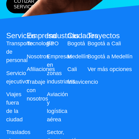
COTIZAR
SERVICO
Servicios
Empresa
Industrias
Ciudades
Trayectos
Transporte
Tecnología
BPO
Bogotá
Bogotá a Cali
de
Nosotros
Empresas
Medellín
Bogotá a Medellín
personal
en
Afiliaciones
Cali
Ver más opciones
Servicio
zonas
ejecutivo
industriales
Trabaje
Villavicencio
con
Viajes
Aviación
nosotros
fuera
y
de la
logística
ciudad
aérea
Traslados
Sector,