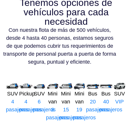
Tenemos opciones de
vehículos para cada
necesidad
Con nuestra flota de más de 500 vehículos,
desde 4 hasta 40 personas, estamos seguros
de que podemos cubrir tus requerimientos de
transporte de personal puerta a puerta de forma
segura, puntual y eficiente.
SUV
Pickup
SUV
Mini
Mini
Mini
Bus
Bus
SUV
4
4
6
van
van
van
20
40
VIP
pasajeros
pasajeros
pasajeros
8
15
19
pasajeros
pasajeros
pasajeros
pasajeros
pasajeros