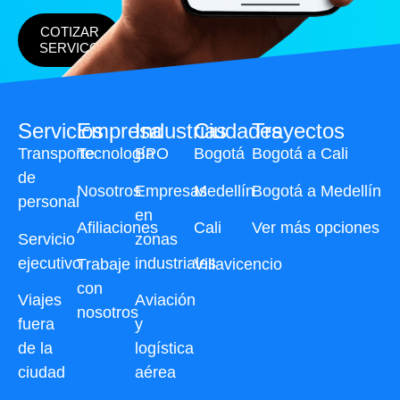
COTIZAR
SERVICO
Servicios
Empresa
Industrias
Ciudades
Trayectos
Transporte
Tecnología
BPO
Bogotá
Bogotá a Cali
de
Nosotros
Empresas
Medellín
Bogotá a Medellín
personal
en
Afiliaciones
Cali
Ver más opciones
Servicio
zonas
ejecutivo
industriales
Trabaje
Villavicencio
con
Viajes
Aviación
nosotros
fuera
y
de la
logística
ciudad
aérea