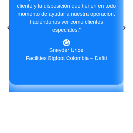
cliente y la disposición que tienen en todo
momento de ayudar a nuestra operación,
haciéndonos ver como clientes
especiales.”
Sneyder Uribe
Facilities Bigfoot Colombia – Dafiti