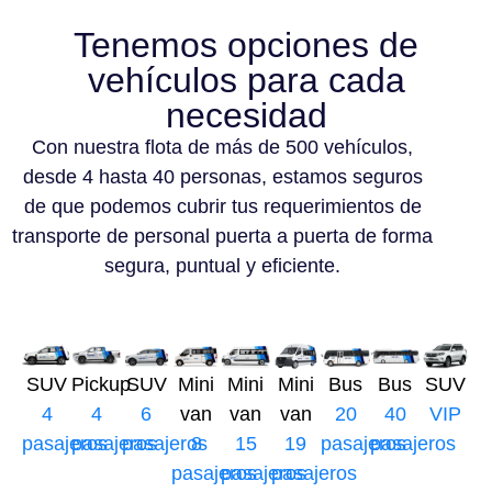
Tenemos opciones de
vehículos para cada
necesidad
Con nuestra flota de más de 500 vehículos,
desde 4 hasta 40 personas, estamos seguros
de que podemos cubrir tus requerimientos de
transporte de personal puerta a puerta de forma
segura, puntual y eficiente.
SUV
Pickup
SUV
Mini
Mini
Mini
Bus
Bus
SUV
4
4
6
van
van
van
20
40
VIP
pasajeros
pasajeros
pasajeros
8
15
19
pasajeros
pasajeros
pasajeros
pasajeros
pasajeros