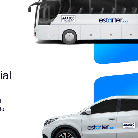
ial
l
do