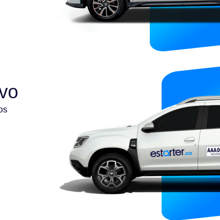
ivo
os