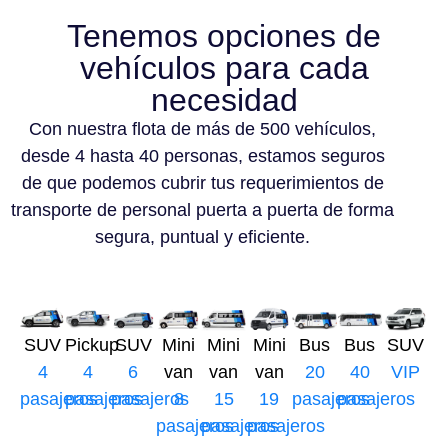
Tenemos opciones de
vehículos para cada
necesidad
Con nuestra flota de más de 500 vehículos,
desde 4 hasta 40 personas, estamos seguros
de que podemos cubrir tus requerimientos de
transporte de personal puerta a puerta de forma
segura, puntual y eficiente.
SUV
Pickup
SUV
Mini
Mini
Mini
Bus
Bus
SUV
4
4
6
van
van
van
20
40
VIP
pasajeros
pasajeros
pasajeros
8
15
19
pasajeros
pasajeros
pasajeros
pasajeros
pasajeros