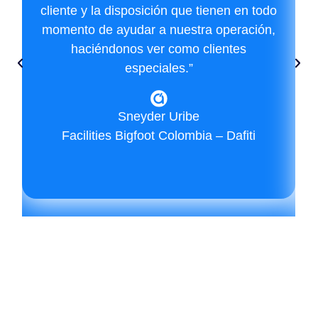
cliente y la disposición que tienen en todo
momento de ayudar a nuestra operación,
haciéndonos ver como clientes
especiales.”
Sneyder Uribe
Facilities Bigfoot Colombia – Dafiti