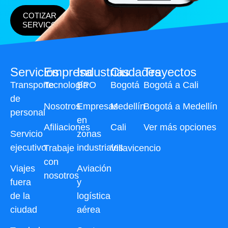
COTIZAR
SERVICO
Servicios
Empresa
Industrias
Ciudades
Trayectos
Transporte
Tecnología
BPO
Bogotá
Bogotá a Cali
de
Nosotros
Empresas
Medellín
Bogotá a Medellín
personal
en
Afiliaciones
Cali
Ver más opciones
Servicio
zonas
ejecutivo
industriales
Trabaje
Villavicencio
con
Viajes
Aviación
nosotros
fuera
y
de la
logística
ciudad
aérea