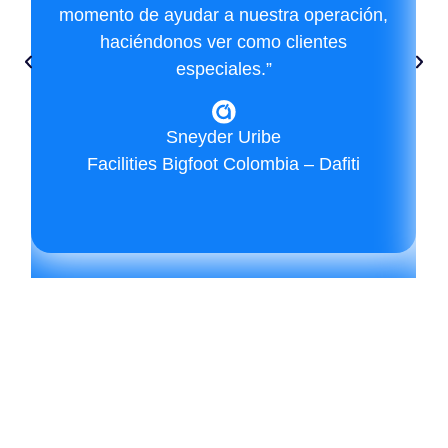
momento de ayudar a nuestra operación,
haciéndonos ver como clientes
especiales.”
Sneyder Uribe
Facilities Bigfoot Colombia – Dafiti