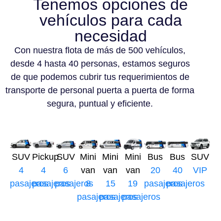
Tenemos opciones de
vehículos para cada
necesidad
Con nuestra flota de más de 500 vehículos,
desde 4 hasta 40 personas, estamos seguros
de que podemos cubrir tus requerimientos de
transporte de personal puerta a puerta de forma
segura, puntual y eficiente.
SUV
Pickup
SUV
Mini
Mini
Mini
Bus
Bus
SUV
4
4
6
van
van
van
20
40
VIP
pasajeros
pasajeros
pasajeros
8
15
19
pasajeros
pasajeros
pasajeros
pasajeros
pasajeros