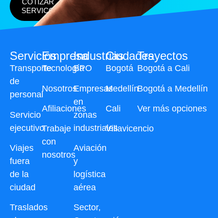
COTIZAR
SERVICO
Servicios
Empresa
Industrias
Ciudades
Trayectos
Transporte
Tecnología
BPO
Bogotá
Bogotá a Cali
de
Nosotros
Empresas
Medellín
Bogotá a Medellín
personal
en
Afiliaciones
Cali
Ver más opciones
Servicio
zonas
ejecutivo
industriales
Trabaje
Villavicencio
con
Viajes
Aviación
nosotros
fuera
y
de la
logística
ciudad
aérea
Traslados
Sector,