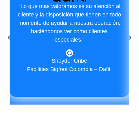
“Lo que más valoramos es su atención al
cliente y la disposición que tienen en todo
momento de ayudar a nuestra operación,
haciéndonos ver como clientes
especiales.”
Sneyder Uribe
Facilities Bigfoot Colombia – Dafiti