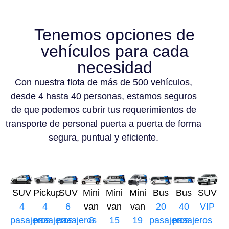
Tenemos opciones de
vehículos para cada
necesidad
Con nuestra flota de más de 500 vehículos,
desde 4 hasta 40 personas, estamos seguros
de que podemos cubrir tus requerimientos de
transporte de personal puerta a puerta de forma
segura, puntual y eficiente.
SUV
Pickup
SUV
Mini
Mini
Mini
Bus
Bus
SUV
4
4
6
van
van
van
20
40
VIP
pasajeros
pasajeros
pasajeros
8
15
19
pasajeros
pasajeros