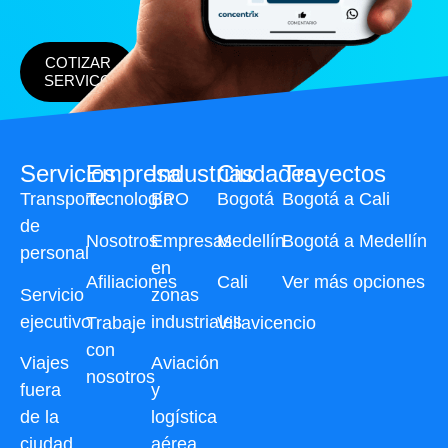
COTIZAR
SERVICO
Servicios
Empresa
Industrias
Ciudades
Trayectos
Transporte
Tecnología
BPO
Bogotá
Bogotá a Cali
de
Nosotros
Empresas
Medellín
Bogotá a Medellín
personal
en
Afiliaciones
Cali
Ver más opciones
Servicio
zonas
ejecutivo
industriales
Trabaje
Villavicencio
con
Viajes
Aviación
nosotros
fuera
y
de la
logística
ciudad
aérea