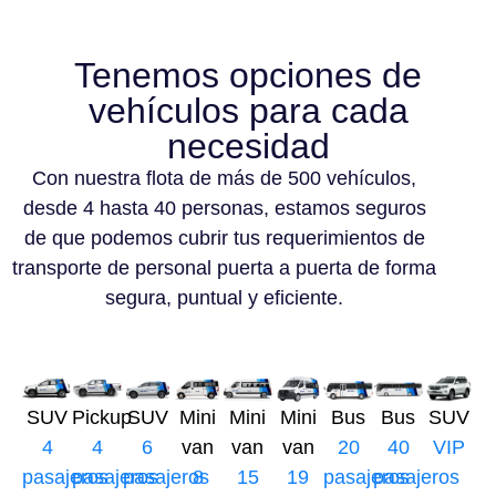
Tenemos opciones de
vehículos para cada
necesidad
Con nuestra flota de más de 500 vehículos,
desde 4 hasta 40 personas, estamos seguros
de que podemos cubrir tus requerimientos de
transporte de personal puerta a puerta de forma
segura, puntual y eficiente.
SUV
Pickup
SUV
Mini
Mini
Mini
Bus
Bus
SUV
4
4
6
van
van
van
20
40
VIP
pasajeros
pasajeros
pasajeros
8
15
19
pasajeros
pasajeros