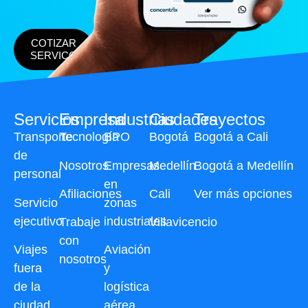
COTIZAR
SERVICO
Servicios
Empresa
Industrias
Ciudades
Trayectos
Transporte
Tecnología
BPO
Bogotá
Bogotá a Cali
de
Nosotros
Empresas
Medellín
Bogotá a Medellín
personal
en
Afiliaciones
Cali
Ver más opciones
Servicio
zonas
ejecutivo
industriales
Trabaje
Villavicencio
con
Viajes
Aviación
nosotros
fuera
y
de la
logística
ciudad
aérea