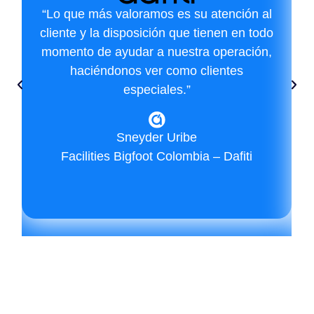
“Lo que más valoramos es su atención al
cliente y la disposición que tienen en todo
momento de ayudar a nuestra operación,
haciéndonos ver como clientes
especiales.”
Sneyder Uribe
Facilities Bigfoot Colombia – Dafiti