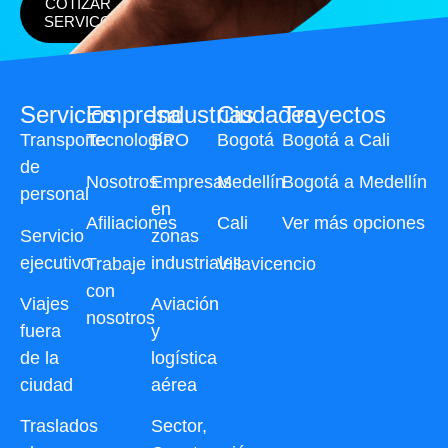
COTIZAR
SERVICO
Servicios
Empresa
Industrias
Ciudades
Trayectos
Transporte
Tecnología
BPO
Bogotá
Bogotá a Cali
de
Nosotros
Empresas
Medellín
Bogotá a Medellín
personal
en
Afiliaciones
Cali
Ver más opciones
Servicio
zonas
ejecutivo
industriales
Trabaje
Villavicencio
con
Viajes
Aviación
nosotros
fuera
y
de la
logística
ciudad
aérea
Traslados
Sector,