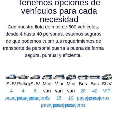
Tenemos opciones de
vehículos para cada
necesidad
Con nuestra flota de más de 500 vehículos,
desde 4 hasta 40 personas, estamos seguros
de que podemos cubrir tus requerimientos de
transporte de personal puerta a puerta de forma
segura, puntual y eficiente.
SUV
Pickup
SUV
Mini
Mini
Mini
Bus
Bus
SUV
4
4
6
van
van
van
20
40
VIP
pasajeros
pasajeros
pasajeros
8
15
19
pasajeros
pasajeros
pasajeros
pasajeros
pasajeros