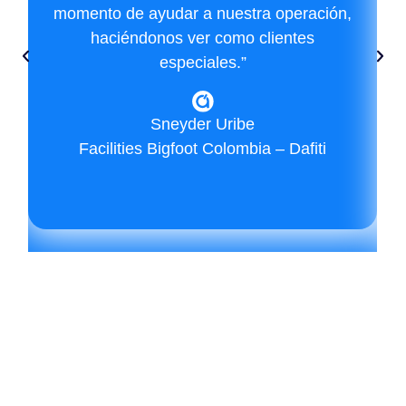
momento de ayudar a nuestra operación,
haciéndonos ver como clientes
especiales.”
Sneyder Uribe
Facilities Bigfoot Colombia – Dafiti