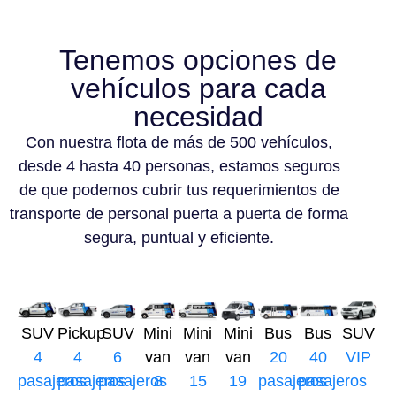
Tenemos opciones de
vehículos para cada
necesidad
Con nuestra flota de más de 500 vehículos,
desde 4 hasta 40 personas, estamos seguros
de que podemos cubrir tus requerimientos de
transporte de personal puerta a puerta de forma
segura, puntual y eficiente.
SUV
Pickup
SUV
Mini
Mini
Mini
Bus
Bus
SUV
4
4
6
van
van
van
20
40
VIP
pasajeros
pasajeros
pasajeros
8
15
19
pasajeros
pasajeros