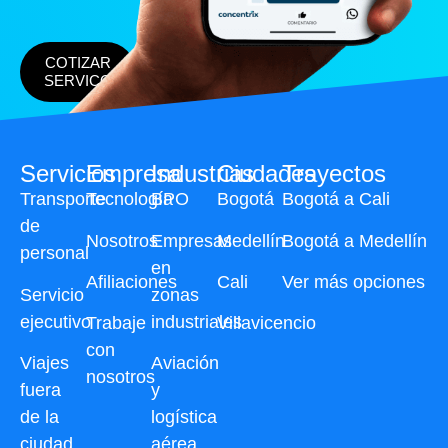
COTIZAR
SERVICO
Servicios
Empresa
Industrias
Ciudades
Trayectos
Transporte
Tecnología
BPO
Bogotá
Bogotá a Cali
de
Nosotros
Empresas
Medellín
Bogotá a Medellín
personal
en
Afiliaciones
Cali
Ver más opciones
Servicio
zonas
ejecutivo
industriales
Trabaje
Villavicencio
con
Viajes
Aviación
nosotros
fuera
y
de la
logística
ciudad
aérea