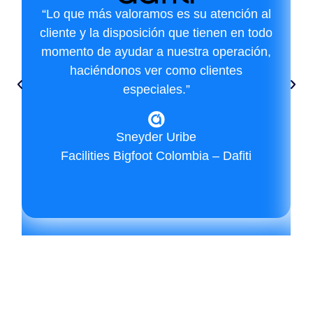
“Lo que más valoramos es su atención al
cliente y la disposición que tienen en todo
momento de ayudar a nuestra operación,
haciéndonos ver como clientes
especiales.”
Sneyder Uribe
Facilities Bigfoot Colombia – Dafiti