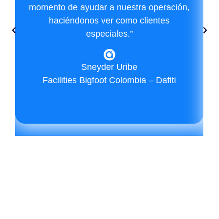
momento de ayudar a nuestra operación,
haciéndonos ver como clientes
especiales.”
Sneyder Uribe
Facilities Bigfoot Colombia – Dafiti