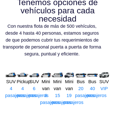
Tenemos opciones de
vehículos para cada
necesidad
Con nuestra flota de más de 500 vehículos,
desde 4 hasta 40 personas, estamos seguros
de que podemos cubrir tus requerimientos de
transporte de personal puerta a puerta de forma
segura, puntual y eficiente.
SUV
Pickup
SUV
Mini
Mini
Mini
Bus
Bus
SUV
4
4
6
van
van
van
20
40
VIP
pasajeros
pasajeros
pasajeros
8
15
19
pasajeros
pasajeros
pasajeros
pasajeros
pasajeros