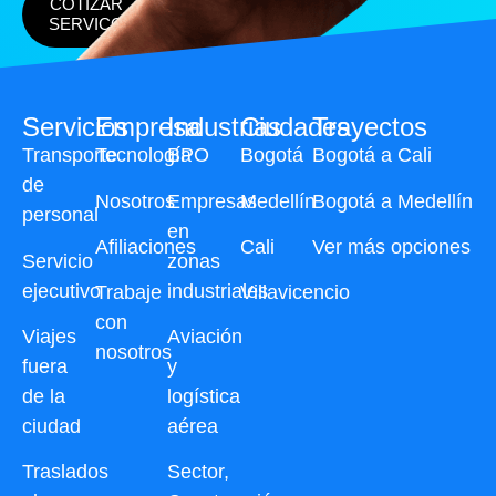
COTIZAR
SERVICO
Servicios
Empresa
Industrias
Ciudades
Trayectos
Transporte
Tecnología
BPO
Bogotá
Bogotá a Cali
de
Nosotros
Empresas
Medellín
Bogotá a Medellín
personal
en
Afiliaciones
Cali
Ver más opciones
Servicio
zonas
ejecutivo
industriales
Trabaje
Villavicencio
con
Viajes
Aviación
nosotros
fuera
y
de la
logística
ciudad
aérea
Traslados
Sector,