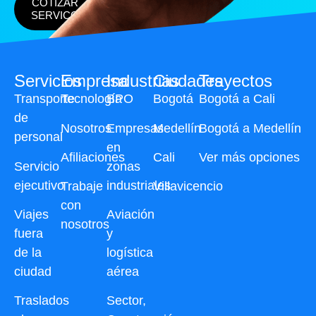
COTIZAR
SERVICO
Servicios
Empresa
Industrias
Ciudades
Trayectos
Transporte
Tecnología
BPO
Bogotá
Bogotá a Cali
de
Nosotros
Empresas
Medellín
Bogotá a Medellín
personal
en
Afiliaciones
Cali
Ver más opciones
Servicio
zonas
ejecutivo
industriales
Trabaje
Villavicencio
con
Viajes
Aviación
nosotros
fuera
y
de la
logística
ciudad
aérea
Traslados
Sector,