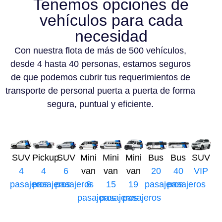
Tenemos opciones de
vehículos para cada
necesidad
Con nuestra flota de más de 500 vehículos,
desde 4 hasta 40 personas, estamos seguros
de que podemos cubrir tus requerimientos de
transporte de personal puerta a puerta de forma
segura, puntual y eficiente.
SUV
Pickup
SUV
Mini
Mini
Mini
Bus
Bus
SUV
4
4
6
van
van
van
20
40
VIP
pasajeros
pasajeros
pasajeros
8
15
19
pasajeros
pasajeros
pasajeros
pasajeros
pasajeros