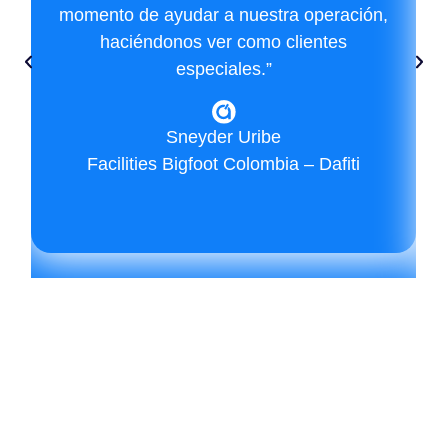
momento de ayudar a nuestra operación,
haciéndonos ver como clientes
especiales.”
Sneyder Uribe
Facilities Bigfoot Colombia – Dafiti