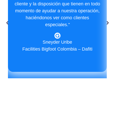
cliente y la disposición que tienen en todo
momento de ayudar a nuestra operación,
haciéndonos ver como clientes
especiales.”
Sneyder Uribe
Facilities Bigfoot Colombia – Dafiti