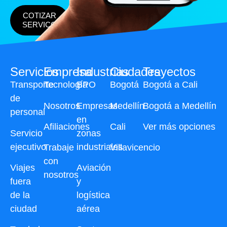
COTIZAR
SERVICO
Servicios
Empresa
Industrias
Ciudades
Trayectos
Transporte
Tecnología
BPO
Bogotá
Bogotá a Cali
de
Nosotros
Empresas
Medellín
Bogotá a Medellín
personal
en
Afiliaciones
Cali
Ver más opciones
Servicio
zonas
ejecutivo
industriales
Trabaje
Villavicencio
con
Viajes
Aviación
nosotros
fuera
y
de la
logística
ciudad
aérea