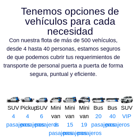
Tenemos opciones de
vehículos para cada
necesidad
Con nuestra flota de más de 500 vehículos,
desde 4 hasta 40 personas, estamos seguros
de que podemos cubrir tus requerimientos de
transporte de personal puerta a puerta de forma
segura, puntual y eficiente.
SUV
Pickup
SUV
Mini
Mini
Mini
Bus
Bus
SUV
4
4
6
van
van
van
20
40
VIP
pasajeros
pasajeros
pasajeros
8
15
19
pasajeros
pasajeros
pasajeros
pasajeros
pasajeros