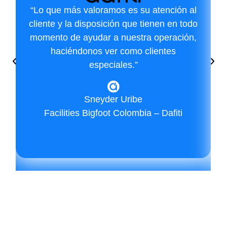
“Lo que más valoramos es su atención al
cliente y la disposición que tienen en todo
momento de ayudar a nuestra operación,
haciéndonos ver como clientes
especiales.”
Sneyder Uribe
Facilities Bigfoot Colombia – Dafiti