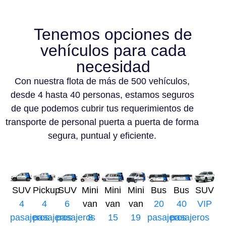
Tenemos opciones de
vehículos para cada
necesidad
Con nuestra flota de más de 500 vehículos,
desde 4 hasta 40 personas, estamos seguros
de que podemos cubrir tus requerimientos de
transporte de personal puerta a puerta de forma
segura, puntual y eficiente.
SUV
Pickup
SUV
Mini
Mini
Mini
Bus
Bus
SUV
4
4
6
van
van
van
20
40
VIP
pasajeros
pasajeros
pasajeros
8
15
19
pasajeros
pasajeros