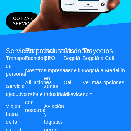
COTIZAR
SERVICO
Servicios
Empresa
Industrias
Ciudades
Trayectos
Transporte
Tecnología
BPO
Bogotá
Bogotá a Cali
de
Nosotros
Empresas
Medellín
Bogotá a Medellín
personal
en
Afiliaciones
Cali
Ver más opciones
Servicio
zonas
ejecutivo
industriales
Trabaje
Villavicencio
con
Viajes
Aviación
nosotros
fuera
y
de la
logística
ciudad
aérea