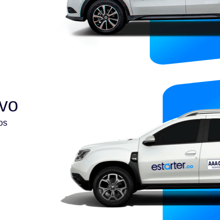
ivo
os