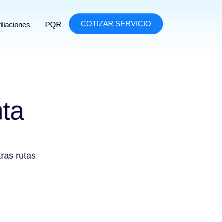
COTIZAR SERVICIO
iliaciones
PQR
nta
tras rutas