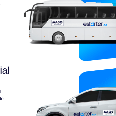
e
ial
l
do