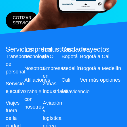
COTIZAR
SERVICO
Servicios
Empresa
Industrias
Ciudades
Trayectos
Transporte
Tecnología
BPO
Bogotá
Bogotá a Cali
de
Nosotros
Empresas
Medellín
Bogotá a Medellín
personal
en
Afiliaciones
Cali
Ver más opciones
Servicio
zonas
ejecutivo
industriales
Trabaje
Villavicencio
con
Viajes
Aviación
nosotros
fuera
y
de la
logística
ciudad
aérea