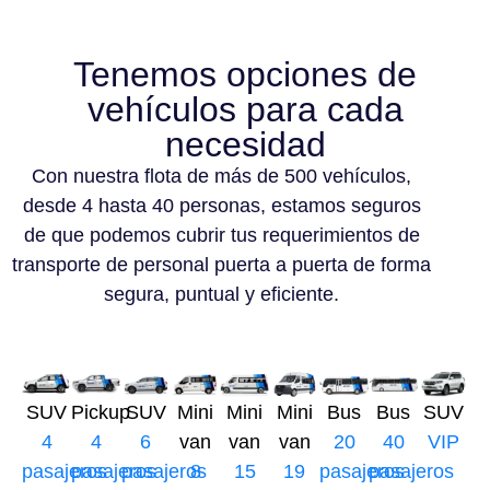
Tenemos opciones de
vehículos para cada
necesidad
Con nuestra flota de más de 500 vehículos,
desde 4 hasta 40 personas, estamos seguros
de que podemos cubrir tus requerimientos de
transporte de personal puerta a puerta de forma
segura, puntual y eficiente.
SUV
Pickup
SUV
Mini
Mini
Mini
Bus
Bus
SUV
4
4
6
van
van
van
20
40
VIP
pasajeros
pasajeros
pasajeros
8
15
19
pasajeros
pasajeros