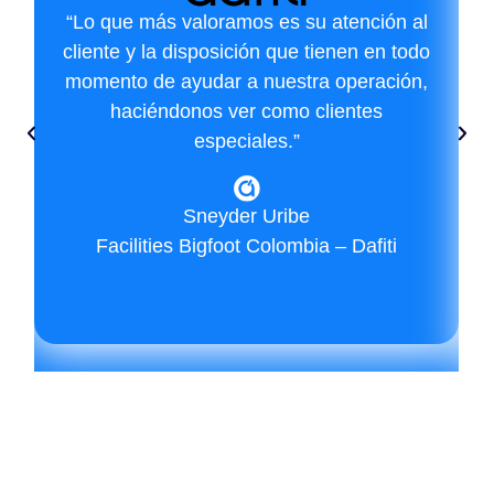
“Lo que más valoramos es su atención al
cliente y la disposición que tienen en todo
momento de ayudar a nuestra operación,
haciéndonos ver como clientes
especiales.”
Sneyder Uribe
Facilities Bigfoot Colombia – Dafiti