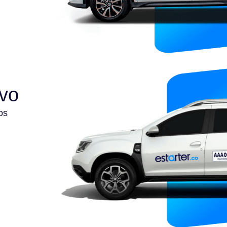
ivo
os