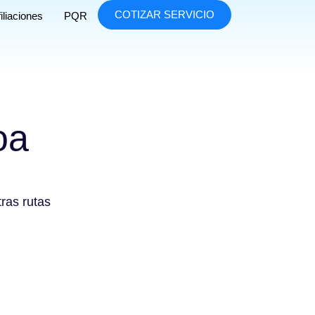
COTIZAR SERVICIO
iliaciones
PQR
oa
tras rutas