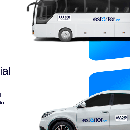
ial
l
do