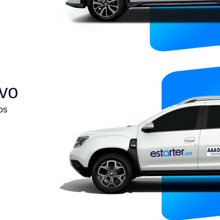
ivo
os