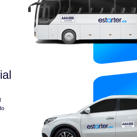
ial
l
do