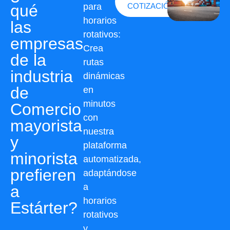
qué
para
COTIZACIÓN
horarios
las
rotativos:
empresas
Crea
de la
rutas
industria
dinámicas
de
en
minutos
Comercio
con
mayorista
nuestra
y
plataforma
minorista
automatizada,
prefieren
adaptándose
a
a
horarios
Estárter?
rotativos
y