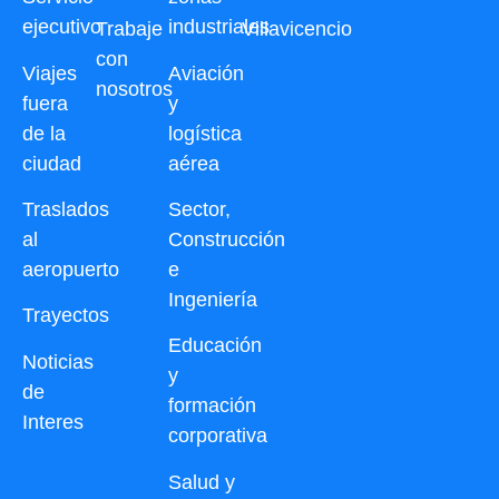
ejecutivo
industriales
Trabaje
Villavicencio
con
Viajes
Aviación
nosotros
fuera
y
de la
logística
ciudad
aérea
Traslados
Sector,
al
Construcción
aeropuerto
e
Ingeniería
Trayectos
Educación
Noticias
y
de
formación
Interes
corporativa
Salud y