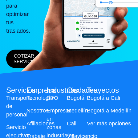
para
optimizar
tus
traslados.
COTIZAR
SERVICO
Servicios
Empresa
Industrias
Ciudades
Trayectos
Transporte
Tecnología
BPO
Bogotá
Bogotá a Cali
de
Nosotros
Empresas
Medellín
Bogotá a Medellín
personal
en
Afiliaciones
Cali
Ver más opciones
Servicio
zonas
ejecutivo
industriales
Trabaje
Villavicencio