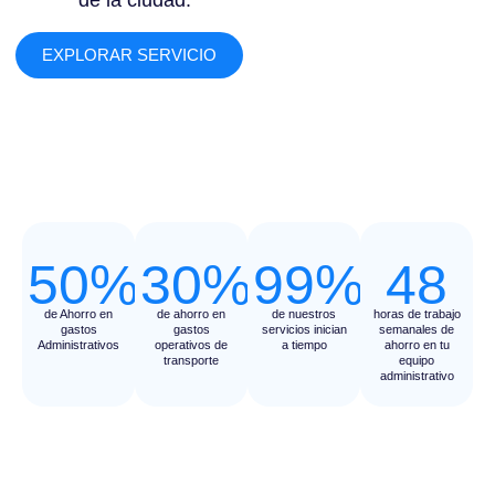
de la ciudad.
EXPLORAR SERVICIO
50%
30%
99%
48
de Ahorro en
de ahorro en
de nuestros
horas de trabajo
gastos
gastos
servicios inician
semanales de
Administrativos
operativos de
a tiempo
ahorro en tu
transporte
equipo
administrativo