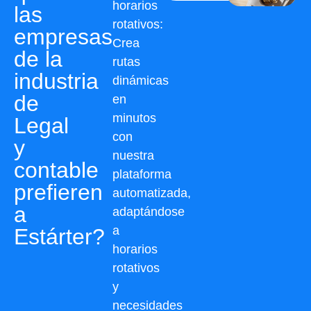
horarios
las
rotativos:
empresas
Crea
de la
rutas
industria
dinámicas
de
en
minutos
Legal
con
y
nuestra
contable
plataforma
prefieren
automatizada,
a
adaptándose
a
Estárter?
horarios
rotativos
y
necesidades