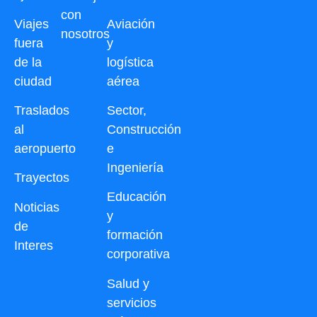
con
Viajes
Aviación
nosotros
fuera
y
de la
logística
ciudad
aérea
Traslados
Sector,
al
Construcción
aeropuerto
e
Ingeniería
Trayectos
Educación
Noticias
y
de
formación
Interes
corporativa
Salud y
servicios