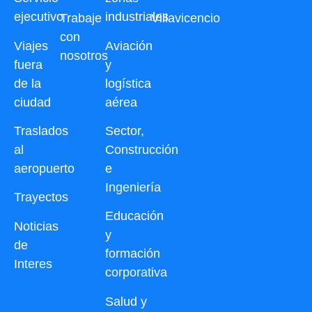
ejecutivo
industriales
Trabaje
Villavicencio
con
Viajes
Aviación
nosotros
fuera
y
de la
logística
ciudad
aérea
Traslados
Sector,
al
Construcción
aeropuerto
e
Ingeniería
Trayectos
Educación
Noticias
y
de
formación
Interes
corporativa
Salud y