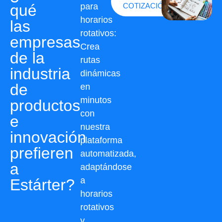
qué
para
COTIZACIÓN
horarios
las
rotativos:
empresas
Crea
de la
rutas
industria
dinámicas
de
en
minutos
productos
con
e
nuestra
innovación
plataforma
prefieren
automatizada,
a
adaptándose
a
Estárter?
horarios
rotativos
y