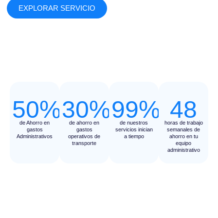
EXPLORAR SERVICIO
50%
30%
99%
48
de Ahorro en
de ahorro en
de nuestros
horas de trabajo
gastos
gastos
servicios inician
semanales de
Administrativos
operativos de
a tiempo
ahorro en tu
transporte
equipo
administrativo