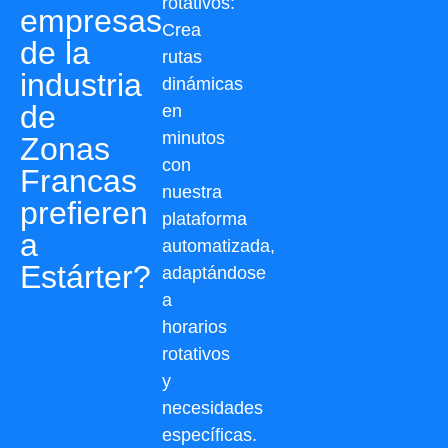
rotativos:
empresas
Crea
de la
rutas
industria
dinámicas
de
en
minutos
Zonas
con
Francas
nuestra
prefieren
plataforma
a
automatizada,
Estárter?
adaptándose
a
horarios
rotativos
y
necesidades
específicas.