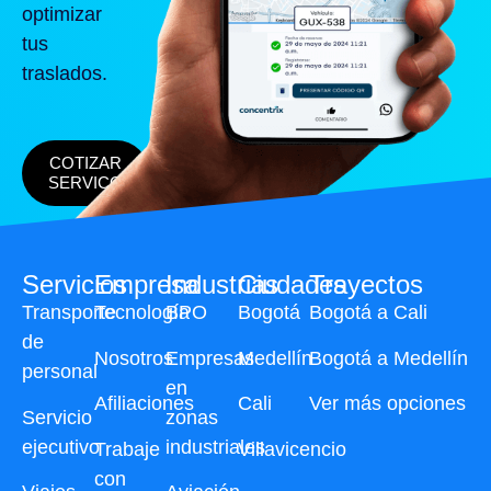
optimizar
tus
traslados.
COTIZAR
SERVICO
Servicios
Empresa
Industrias
Ciudades
Trayectos
Transporte
Tecnología
BPO
Bogotá
Bogotá a Cali
de
Nosotros
Empresas
Medellín
Bogotá a Medellín
personal
en
Afiliaciones
Cali
Ver más opciones
Servicio
zonas
ejecutivo
industriales
Trabaje
Villavicencio
con