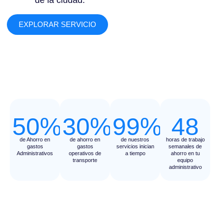
de la ciudad.
EXPLORAR SERVICIO
50%
30%
99%
48
de Ahorro en
de ahorro en
de nuestros
horas de trabajo
gastos
gastos
servicios inician
semanales de
Administrativos
operativos de
a tiempo
ahorro en tu
transporte
equipo
administrativo