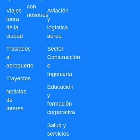
con
Viajes
Aviación
nosotros
fuera
y
de la
logística
ciudad
aérea
Traslados
Sector,
al
Construcción
aeropuerto
e
Ingeniería
Trayectos
Educación
Noticias
y
de
formación
Interes
corporativa
Salud y
servicios