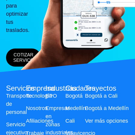
para
optimizar
tus
traslados.
COTIZAR
SERVICO
Servicios
Empresa
Industrias
Ciudades
Trayectos
Transporte
Tecnología
BPO
Bogotá
Bogotá a Cali
de
Nosotros
Empresas
Medellín
Bogotá a Medellín
personal
en
Afiliaciones
Cali
Ver más opciones
Servicio
zonas
ejecutivo
industriales
Trabaje
Villavicencio