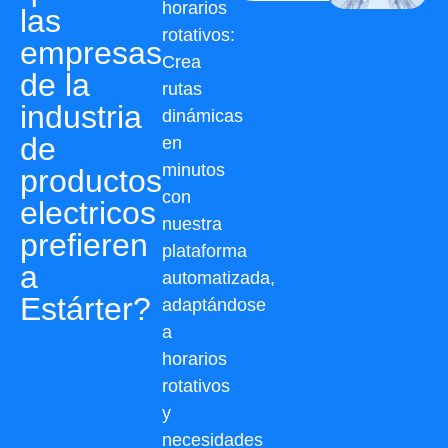
horarios
las
rotativos:
empresas
Crea
de la
rutas
industria
dinámicas
de
en
minutos
productos
con
electricos
nuestra
prefieren
plataforma
a
automatizada,
Estárter?
adaptándose
a
horarios
rotativos
y
necesidades