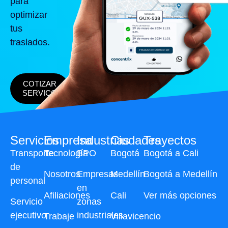
para
optimizar
tus
traslados.
COTIZAR
SERVICO
Servicios
Empresa
Industrias
Ciudades
Trayectos
Transporte
Tecnología
BPO
Bogotá
Bogotá a Cali
de
Nosotros
Empresas
Medellín
Bogotá a Medellín
personal
en
Afiliaciones
Cali
Ver más opciones
Servicio
zonas
ejecutivo
industriales
Trabaje
Villavicencio