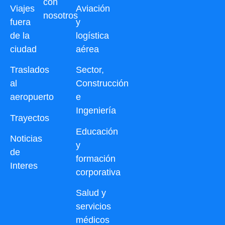
con
Viajes
Aviación
nosotros
fuera
y
de la
logística
ciudad
aérea
Traslados
Sector,
al
Construcción
aeropuerto
e
Ingeniería
Trayectos
Educación
Noticias
y
de
formación
Interes
corporativa
Salud y
servicios
médicos