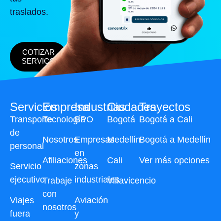
traslados.
COTIZAR
SERVICO
Servicios
Empresa
Industrias
Ciudades
Trayectos
Transporte
Tecnología
BPO
Bogotá
Bogotá a Cali
de
Nosotros
Empresas
Medellín
Bogotá a Medellín
personal
en
Afiliaciones
Cali
Ver más opciones
Servicio
zonas
ejecutivo
industriales
Trabaje
Villavicencio
con
Viajes
Aviación
nosotros
fuera
y