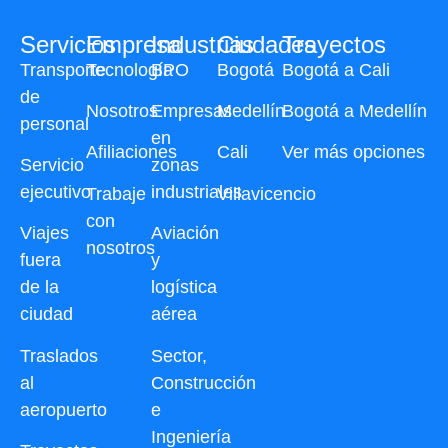
Servicios
Empresa
Industrias
Ciudades
Trayectos
Transporte
Tecnología
BPO
Bogotá
Bogotá a Cali
de
Nosotros
Empresas
Medellín
Bogotá a Medellín
personal
en
Afiliaciones
Cali
Ver más opciones
Servicio
zonas
ejecutivo
industriales
Trabaje
Villavicencio
con
Viajes
Aviación
nosotros
fuera
y
de la
logística
ciudad
aérea
Traslados
Sector,
al
Construcción
aeropuerto
e
Ingeniería