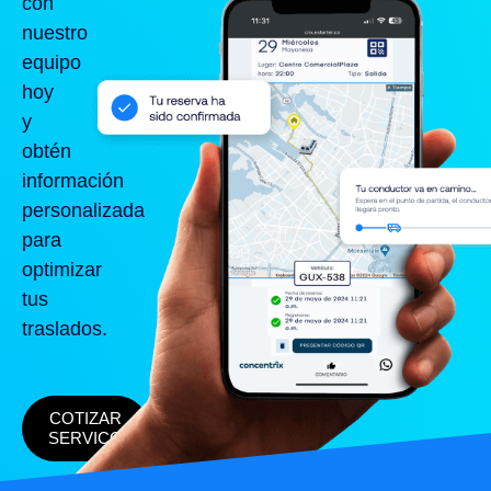
con
nuestro
equipo
hoy
y
obtén
información
personalizada
para
optimizar
tus
traslados.
COTIZAR
SERVICO