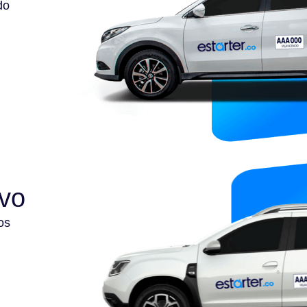
do
ivo
os