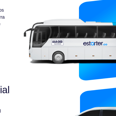
os
rra
e
ial
l