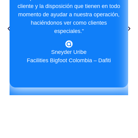
cliente y la disposición que tienen en todo
momento de ayudar a nuestra operación,
haciéndonos ver como clientes
especiales.”
Sneyder Uribe
Facilities Bigfoot Colombia – Dafiti