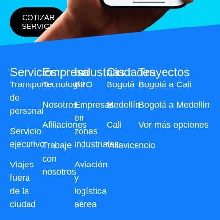
COTIZAR
SERVICO
Servicios
Empresa
Industrias
Ciudades
Trayectos
Transporte
Tecnología
BPO
Bogotá
Bogotá a Cali
de
Nosotros
Empresas
Medellín
Bogotá a Medellín
personal
en
Afiliaciones
Cali
Ver más opciones
Servicio
zonas
ejecutivo
industriales
Trabaje
Villavicencio
con
Viajes
Aviación
nosotros
fuera
y
de la
logística
ciudad
aérea