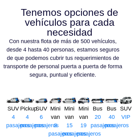
Tenemos opciones de
vehículos para cada
necesidad
Con nuestra flota de más de 500 vehículos,
desde 4 hasta 40 personas, estamos seguros
de que podemos cubrir tus requerimientos de
transporte de personal puerta a puerta de forma
segura, puntual y eficiente.
SUV
Pickup
SUV
Mini
Mini
Mini
Bus
Bus
SUV
4
4
6
van
van
van
20
40
VIP
pasajeros
pasajeros
pasajeros
8
15
19
pasajeros
pasajeros
pasajeros
pasajeros
pasajeros